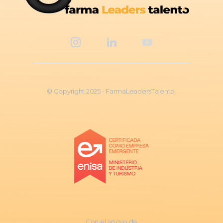
© Copyright 2025 - FarmaLeadersTalento.
Con el apoyo de