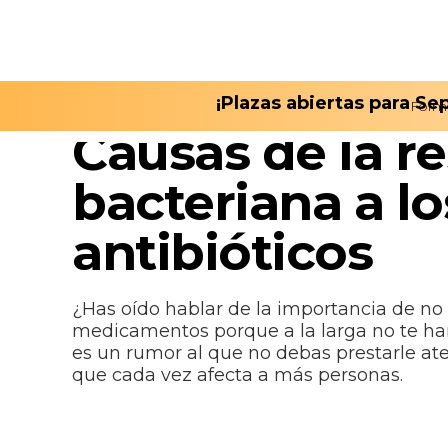
¡Plazas abiertas para S
Form
April 27, 2023
Causas de la re
bacteriana a lo
antibióticos
¿Has oído hablar de la importancia de no
medicamentos porque a la larga no te har
es un rumor al que no debas prestarle ate
que cada vez afecta a más personas.