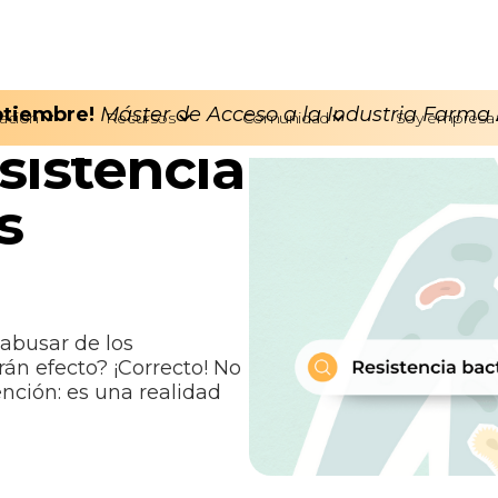
eptiembre!
Máster de Acceso a la Industria Farma
ación
Recursos
Comunidad
Soy empresa
sistencia
s
 abusar de los
án efecto? ¡Correcto! No
nción: es una realidad