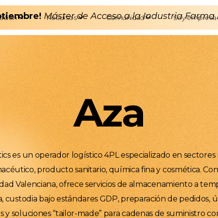
eptiembre!
Máster de Acceso a la Industria Farma
ación
Recursos
Comunidad
Soy empresa
Aza
tics es un operador logístico 4PL especializado en sectores
céutico, producto sanitario, química fina y cosmética. Con
ad Valenciana, ofrece servicios de almacenamiento a tem
, custodia bajo estándares GDP, preparación de pedidos, úl
 y soluciones “tailor-made” para cadenas de suministro co