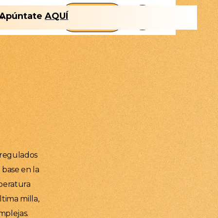
FLT
Apúntate
AQUÍ
Nosotros
CLUB
 regulados
 base en la
peratura
tima milla,
mplejas.