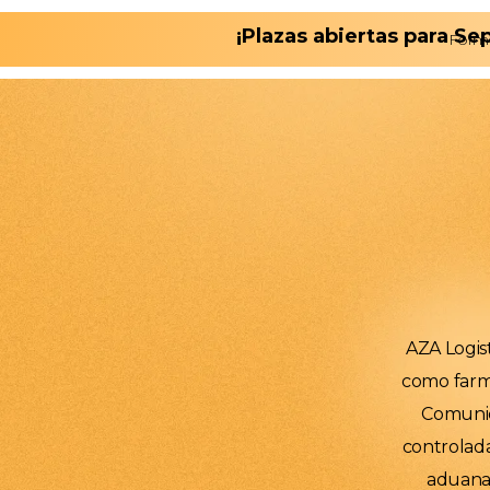
¡Plazas abiertas para S
Form
AZA Logis
como farma
Comunid
controlada
aduanas