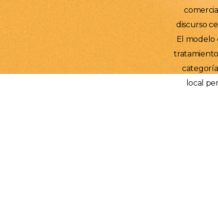
comercial
discurso ce
El modelo d
tratamientos
categoría
local pe