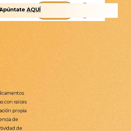
FLT
Apúntate
AQUÍ
Nosotros
CLUB
dicamentos
s con raíces
cación propia
iencia de
tividad de