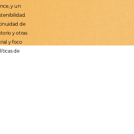
ance, y un
tenibilidad.
ntinuidad de
torio y otras
ial y foco
íticas de