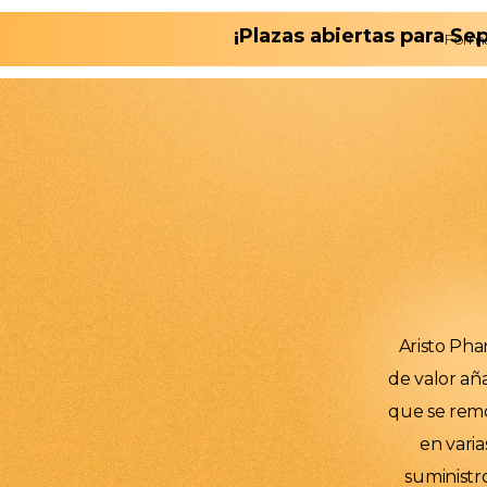
¡Plazas abiertas para S
Form
Aristo Ph
de valor añ
que se remon
en varia
suministr