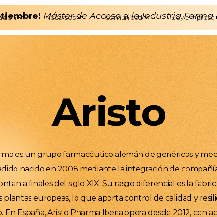
eptiembre!
Máster de Acceso a la Industria Farma
ación
Recursos
Comunidad
Soy empresa
Aristo
arma es un grupo farmacéutico alemán de genéricos y me
adido nacido en 2008 mediante la integración de compañía
tan a finales del siglo XIX. Su rasgo diferencial es la fabri
s plantas europeas, lo que aporta control de calidad y resil
o. En España, Aristo Pharma Iberia opera desde 2012, con ac