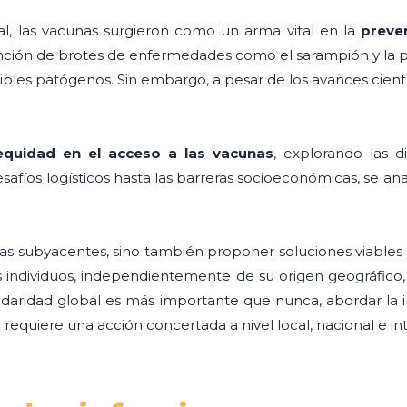
al, las vacunas surgieron como un arma vital en la
preve
tención de brotes de enfermedades como el sarampión y la po
les patógenos. Sin embargo, a pesar de los avances científ
equidad en el acceso a las vacunas
, explorando las d
safíos logísticos hasta las barreras socioeconómicas, se a
mas subyacentes, sino también proponer soluciones viables 
os individuos, independientemente de su origen geográfico,
daridad global es más importante que nunca, abordar la i
equiere una acción concertada a nivel local, nacional e in