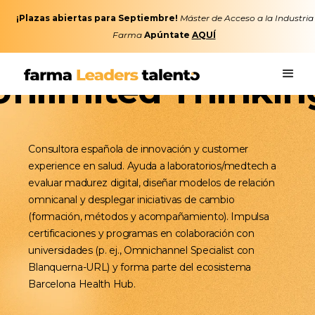
¡Plazas abiertas para Septiembre!
Máster de Acceso a la Industria
Farma
Apúntate
AQUÍ
Unlimited Thinkin
Consultora española de innovación y customer
experience en salud. Ayuda a laboratorios/medtech a
evaluar madurez digital, diseñar modelos de relación
omnicanal y desplegar iniciativas de cambio
(formación, métodos y acompañamiento). Impulsa
certificaciones y programas en colaboración con
universidades (p. ej., Omnichannel Specialist con
Blanquerna-URL) y forma parte del ecosistema
Barcelona Health Hub.