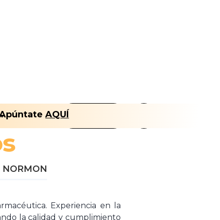
Apúntate
AQUÍ
Nosotros
FLT CLUB
os
ios NORMON
armacéutica. Experiencia en la
ando la calidad y cumplimiento