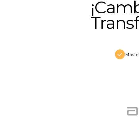
¡Camb
Trans
Máste