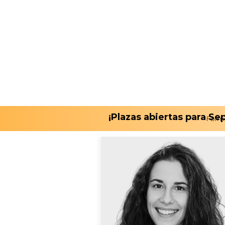
¡Plazas abiertas para S
Form