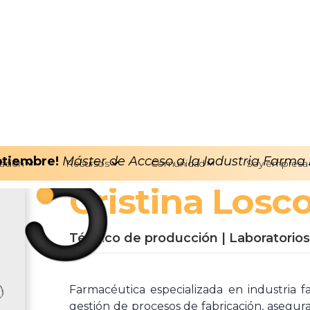
eptiembre!
Máster de Acceso a la Industria Farma
ación
Recursos
Comunidad
Soy empresa
Cristina Losc
Técnico de producción | Laborator
Farmacéutica especializada en industria f
gestión de procesos de fabricación, asegur