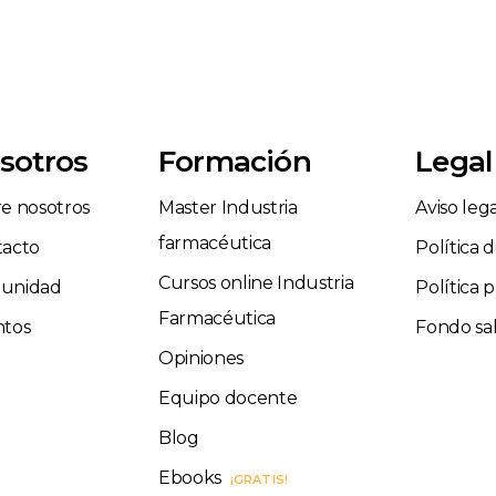
sotros
Formación
Legal
e nosotros
Master Industria
Aviso leg
farmacéutica
tacto
Política 
Cursos online Industria
unidad
Política 
Farmacéutica
ntos
Fondo sal
Opiniones
Equipo docente
Blog
Ebooks
¡GRATIS!