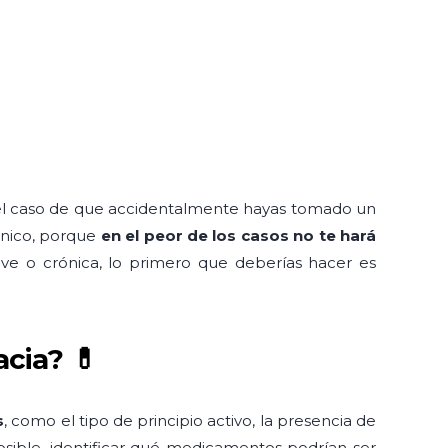
 el caso de que accidentalmente hayas tomado un
ánico, porque
en el peor de los casos no te hará
ve o crónica, lo primero que deberías hacer es
cia? 💊
s
, como el tipo de principio activo, la presencia de
posible, identificar qué medicamentos podrían ser