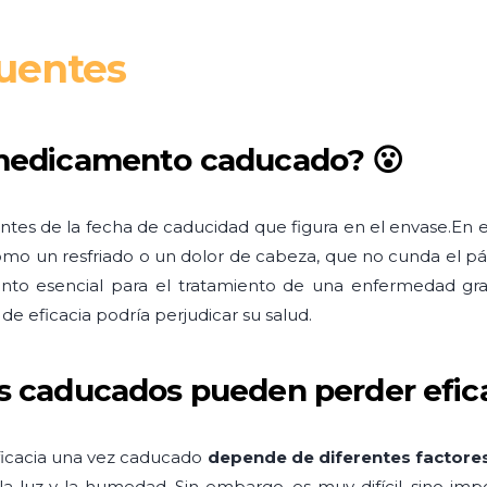
cuentes
 medicamento caducado? 😮
es de la fecha de caducidad que figura en el envase.En
mo un resfriado o un dolor de cabeza, que no cunda el p
nto esencial para el tratamiento de una enfermedad gra
de eficacia podría perjudicar su salud.
 caducados pueden perder efica
icacia una vez caducado
depende de diferentes factore
la luz y la humedad. Sin embargo, es muy difícil, sino im