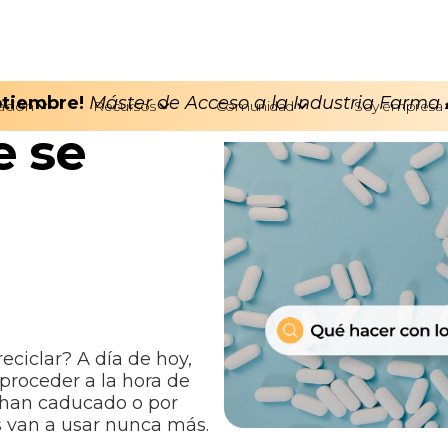
eptiembre!
Máster de Acceso a la Industria Farma
ación
Recursos
Comunidad
Soy empresa
 se
ciclar? A día de hoy,
roceder a la hora de
han caducado o por
s van a usar nunca más.