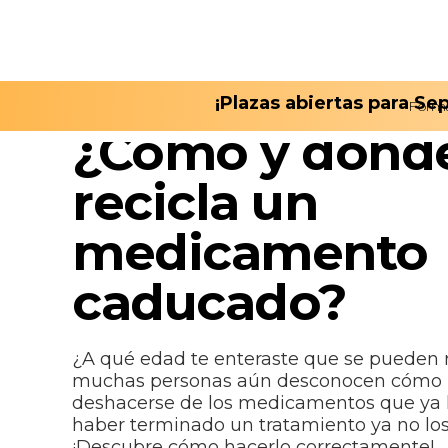
¡Plazas abiertas para S
Form
February 14, 2023
¿Cómo y dónde
recicla un
medicamento
caducado?
¿A qué edad te enteraste que se pueden re
muchas personas aún desconocen cómo p
deshacerse de los medicamentos que ya 
haber terminado un tratamiento ya no lo
¡Descubre cómo hacerlo correctamente!