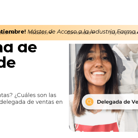
eptiembre!
Máster de Acceso a la Industria Farma
ación
Recursos
Comunidad
Soy empresa
dad de
de
as? ¿Cuáles son las
, delegada de ventas en