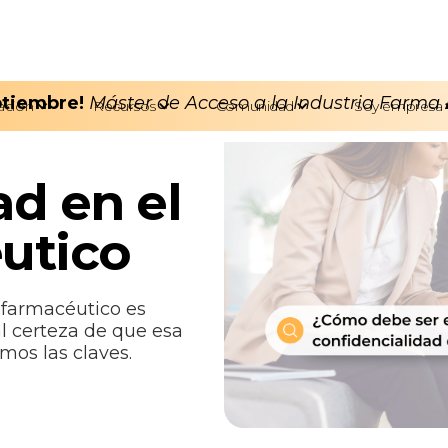
eptiembre!
Máster de Acceso a la Industria Farma
ación
Recursos
Comunidad
Soy empresa
ad en el
utico
 farmacéutico es
l certeza de que esa
mos las claves.