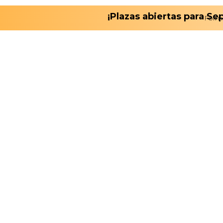
¡Plazas abiertas para S
Form